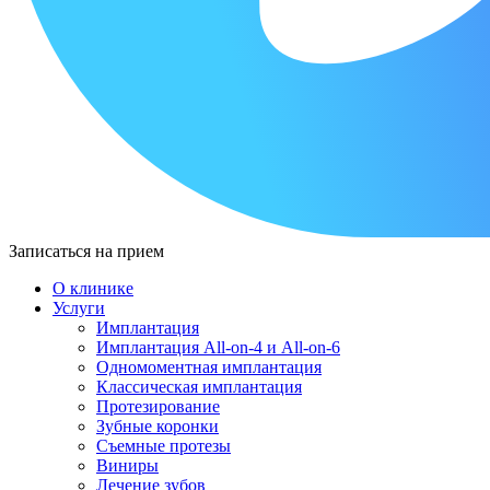
Записаться на прием
О клинике
Услуги
Имплантация
Имплантация All-on-4 и All-on-6
Одномоментная имплантация
Классическая имплантация
Протезирование
Зубные коронки
Съемные протезы
Виниры
Лечение зубов