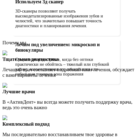
Используем 3д сканер
3D-сканеры позволяют получать
высокодетализированные изображения зубов и
челюстей, что значительно повышает точность
диагностики и планирования лечения.
Почему мы
Лечим под увеличением: микроскоп и
бинокуляры
Тщательная диагностика
Существует ряд случаев, когда без оптики
практически не обойтись – тяжелый или глубокий
Лечащий врач составляет подробный план лечения, обсуждает
кариес, множественная его локализация или
небольшая точечная зона поражения
с вами варианты лечения
Лучшие врачи
В «АктивДент» вы всегда можете получить поддержку врача,
ведь это очень важно
Комплексный подход
Мы последовательно восстанавливаем твое здоровье в