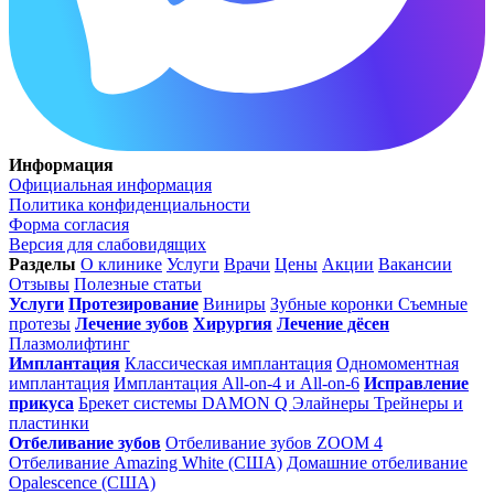
Информация
Официальная информация
Политика конфиденциальности
Форма согласия
Версия для слабовидящих
Разделы
О клинике
Услуги
Врачи
Цены
Акции
Вакансии
Отзывы
Полезные статьи
Услуги
Протезирование
Виниры
Зубные коронки
Съемные
протезы
Лечение зубов
Хирургия
Лечение дёсен
Плазмолифтинг
Имплантация
Классическая имплантация
Одномоментная
имплантация
Имплантация All-on-4 и All-on-6
Исправление
прикуса
Брекет системы DAMON Q
Элайнеры
Трейнеры и
пластинки
Отбеливание зубов
Отбеливание зубов ZOOM 4
Отбеливание Amazing White (США)
Домашние отбеливание
Opalescence (США)