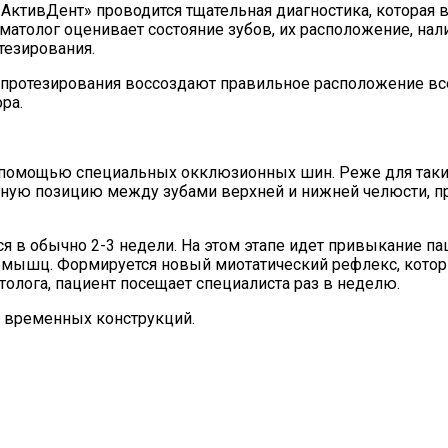
АктивДент» проводится тщательная диагностика, которая 
толог оценивает состояние зубов, их расположение, нали
тезирования.
 протезирования воссоздают правильное расположение вс
ра.
помощью специальных окклюзионных шин. Реже для таких
ую позицию между зубами верхней и нижней челюсти, при
ся в обычно 2-3 недели. На этом этапе идет привыкание п
мышц. Формируется новый миотатический рефлекс, которы
толога, пациент посещает специалиста раз в неделю.
е временных конструкций.