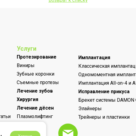
Возврат к списку
Услуги
Протезирование
Имплантация
Виниры
Классическая имплантац
Зубные коронки
Одномоментная имплант
Съемные протезы
Имплантация All-on-4 и Al
Лечение зубов
Исправление прикуса
Хирургия
Брекет системы DAMON 
Лечение дёсен
Элайнеры
татьи
Плазмолифтинг
Трейнеры и пластинки