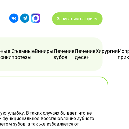
Записаться на прием
бные
Съемные
Виниры
Лечение
Лечение
Хирургия
Исп
ронки
протезы
зубов
дёсен
прик
 улыбку. В таких случаях бывает, что не
к и функциональное восстановление зубного
том зубов, а так же избавляется от