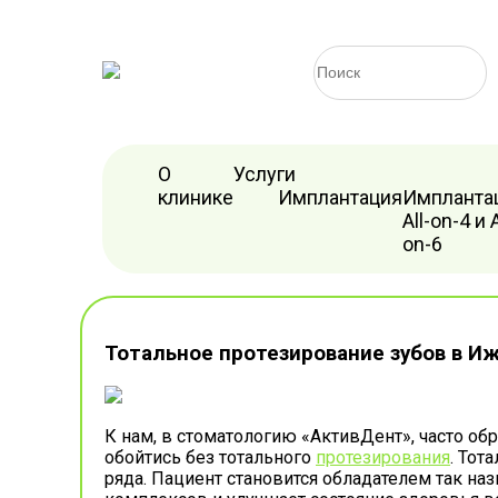
О
Услуги
клинике
Имплантация
Импланта
All-on-4 и A
on-6
Тотальное протезирование зубов в И
К нам, в стоматологию «АктивДент», часто об
обойтись без тотального
протезирования
. Тот
ряда. Пациент становится обладателем так на