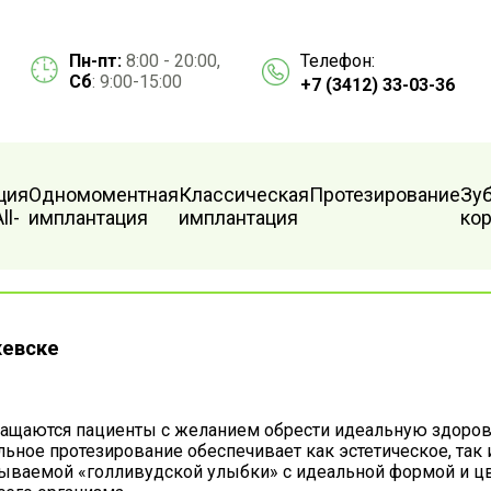
Телефон:
Пн-пт:
8:00 - 20:00,
Сб
: 9:00-15:00
+7 (3412) 33-03-36
ция
Одномоментная
Классическая
Протезирование
Зу
ll-
имплантация
имплантация
ко
жевске
ращаются пациенты с желанием обрести идеальную здоровую
альное протезирование обеспечивает как эстетическое, та
зываемой «голливудской улыбки» с идеальной формой и цве